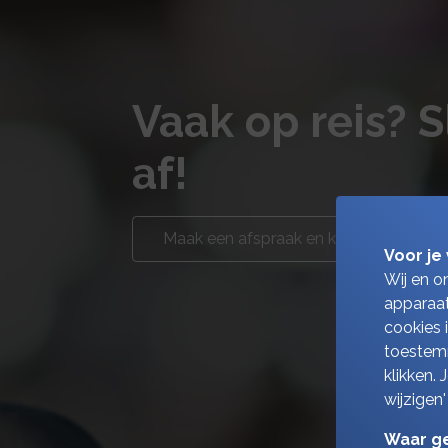
Vaak op reis? 
af!
Maak een afspraak en kom langs
Voor je 
Wij en o
apparaat
cookies 
toestemm
klikken.
wijzigen'
Waar ge