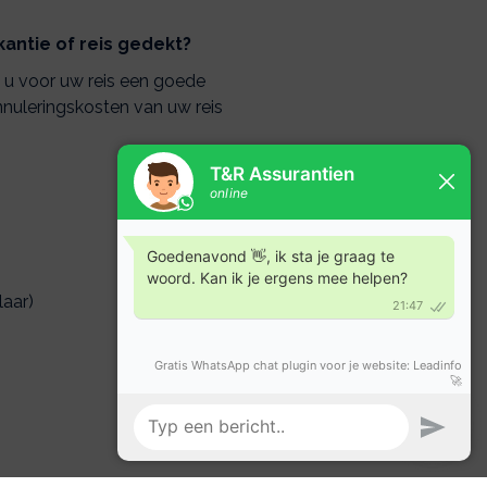
antie of reis gedekt?
t u voor uw reis een goede
nuleringskosten van uw reis
laar)