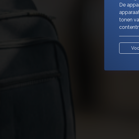
De appar
apparaat
tonen va
contentm
Voo