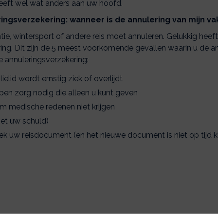
heeft wel wat anders aan uw hoofd.
ngsverzekering: wanneer is de annulering van mijn vak
ie, wintersport of andere reis moet annuleren. Gelukkig heef
ng. Dit zijn de 5 meest voorkomende gevallen waarin u de an
e annuleringsverzekering:
elid wordt ernstig ziek of overlijdt
ben zorg nodig die alleen u kunt geven
om medische redenen niet krijgen
niet uw schuld)
rek uw reisdocument (en het nieuwe document is niet op tijd k