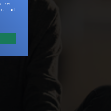
op een
zoals het
n
n