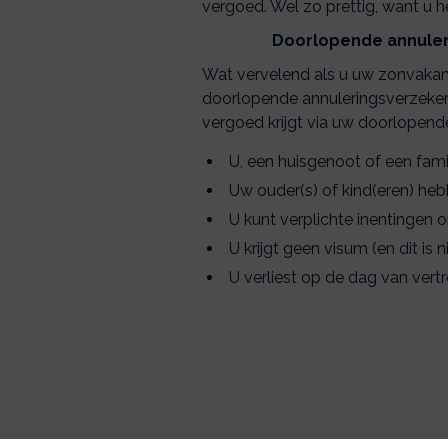
vergoed. Wel zo prettig, want u 
Doorlopende annuleri
Wat vervelend als u uw zonvakant
doorlopende annuleringsverzekeri
vergoed krijgt via uw doorlopend
U, een huisgenoot of een famili
Uw ouder(s) of kind(eren) heb
U kunt verplichte inentingen 
U krijgt geen visum (en dit is 
U verliest op de dag van vert