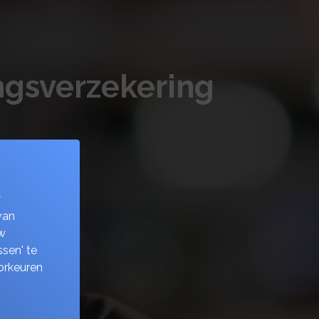
ingsverzekering
w
van
w
sen' te
orkeuren